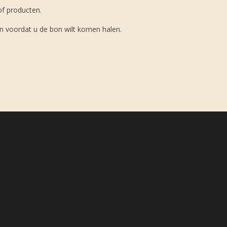
f producten.
n voordat u de bon wilt komen halen.