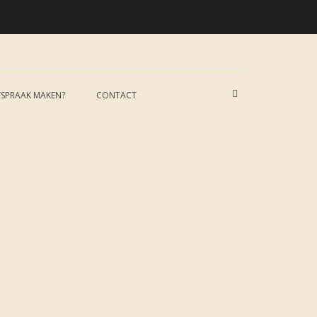
u
Toon
FSPRAAK MAKEN?
CONTACT
zoekformulier