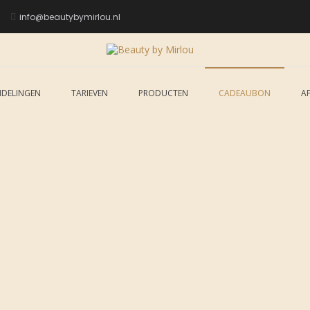
info@beautybymirlou.nl
Beauty by Mirlo
Pedicure, beauty & more
DELINGEN
TARIEVEN
PRODUCTEN
CADEAUBON
A