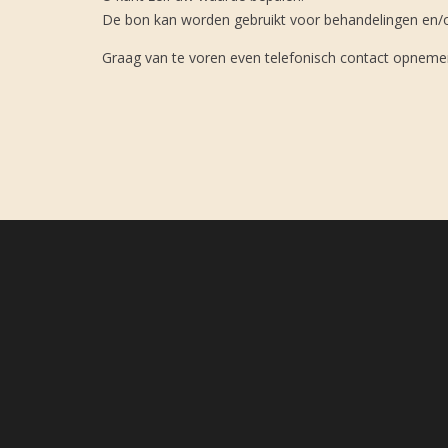
De bon kan worden gebruikt voor behandelingen en/o
Graag van te voren even telefonisch contact opneme